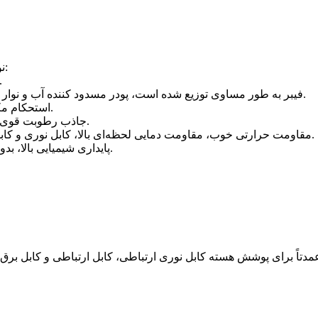
نوار مسدود کننده آب که ما ارائه دادیم دارای مشخصات زیر است:
۱) سطح صاف، بدون چین و چروک، بریدگی، و یا 
۲) فیبر به طور مساوی توزیع شده است، پودر مسدود کننده آب و نوار پایه محکم به هم چسبیده اند، بدون لایه لایه شدن و حذف پودر.
3) استحکام مکانیکی بالا، آسان برای بسته بندی و پردازش بسته بندی طولی.
۴) جاذب رطوبت قوی، ارتفاع انبساط بالا، سرعت انبساط سریع و پایداری خوب ژل.
5) مقاومت حرارتی خوب، مقاومت دمایی لحظه‌ای بالا، کابل نوری و کابل می‌توانند عملکرد پایدار را در دمای بالای لحظه‌ای حفظ کنند.
۶) پایداری شیمیایی بالا، بدون اجزای خورنده، مقاوم در برابر فرسایش باکتریایی و قارچی.