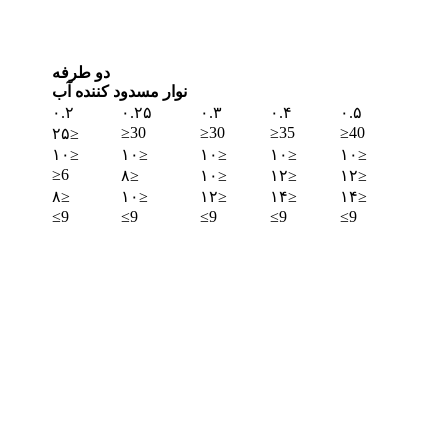
دو طرفه
نوار مسدود کننده آب
۰.۲
۰.۲۵
۰.۳
۰.۴
۰.۵
≥30
≥30
≥35
≥40
۲۵≥
۱۰≥
۱۰≥
۱۰≥
۱۰≥
۱۰≥
≥6
۸≥
۱۰≥
۱۲≥
۱۲≥
۸≥
۱۰≥
۱۲≥
۱۴≥
۱۴≥
≤9
≤9
≤9
≤9
≤9