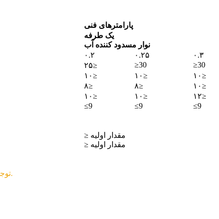
پارامترهای فنی
یک طرفه
نوار مسدود کننده آب
۰.۲
۰.۲۵
۰.۳
≥30
≥30
۲۵≥
۱۰≥
۱۰≥
۱۰≥
۸≥
۸≥
۱۰≥
۱۰≥
۱۰≥
۱۲≥
≤9
≤9
≤9
≥ مقدار اولیه
≥ مقدار اولیه
توجه: برای اطلاعات بیشتر، لطفا با کارکنان فروش ما تماس بگیرید.