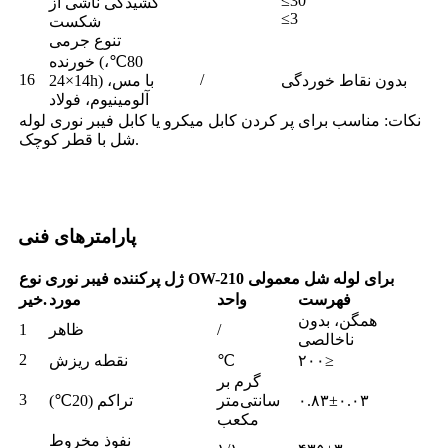
≤30
کشیدگی ناشی از
≤3
شکست
تنوع جرمی
خورنده (80℃،
16
/
بدون نقاط خوردگی
14×24h) با مس،
آلومینیوم، فولاد
نکات: مناسب برای پر کردن کابل میکرو یا کابل فیبر نوری لوله
شل با قطر کوچک.
پارامترهای فنی
ژل پرکننده فیبر نوری نوع OW-210 برای لوله شل معمولی
فهرست
واحد
مورد
خیر.
همگن، بدون
/
ظاهر
1
ناخالصی
2
۲۰۰≥
℃
نقطه ریزش
گرم بر
3
۰.۸۳±۰.۰۳
سانتی‌متر
تراکم (20℃)
مکعب
نفوذ مخروط