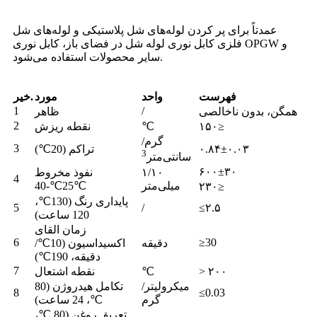
عمدتاً برای پر کردن لوله‌های شل پلاستیکی و لوله‌های شل
فلزی کابل نوری لوله شل در فضای باز، کابل نوری OPGW و
سایر محصولات استفاده می‌شود.
فهرست
واحد
مورد
خیر.
1
/
همگن، بدون ناخالصی
ظاهر
2
۱۵۰≥
℃
نقطه ریزش
گرم/
3
۰.۸۴±۰.۰۳
تراکم (20℃)
3
سانتی‌متر
۶۰۰±۳۰
۱/۱۰
نفوذ مخروط
4
میلی‌متر
25℃-40℃
۲۳۰≥
پایداری رنگ (130℃،
5
/
≤۲.۵
120 ساعت)
زمان القای
6
≥30
دقیقه
اکسیداسیون (10℃/
دقیقه، 190℃)
7
> ۲۰۰
℃
نقطه اشتعال
میکرولیتر/
تکامل هیدروژن (80
8
≤0.03
گرم
℃، 24 ساعت)
تعریق روغن (80 ℃،