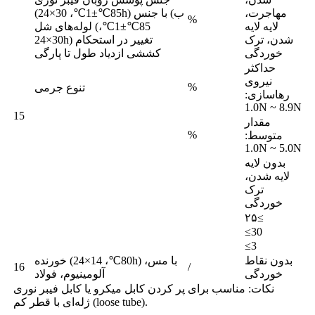
مهاجرت،
(85℃±1℃، 30×24h) ب) با جنس
%
لایه لایه
لوله‌های شل (85℃±1℃،
شدن، ترک
30×24h) تغییر در استحکام
خوردگی
کششی ازدیاد طول تا پارگی
حداکثر
نیروی
%
تنوع جرمی
رهاسازی:
1.0N ~ 8.9N
15
مقدار
%
متوسط:
1.0N ~ 5.0N
بدون لایه
لایه شدن،
ترک
خوردگی
۲۵≤
≤30
≤3
بدون نقاط
خورنده (80℃، 14×24h) با مس،
16
/
خوردگی
آلومینیوم، فولاد
نکات: مناسب برای پر کردن کابل میکرو یا کابل فیبر نوری
ژله‌ای با قطر کم (loose tube).