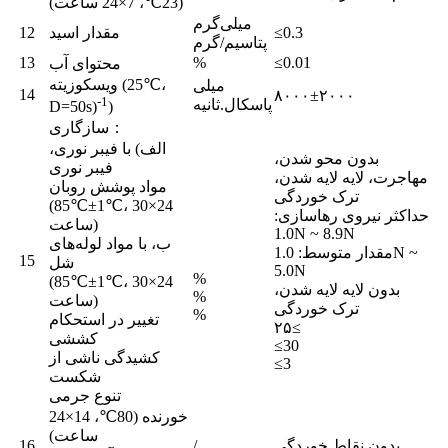
(23℃، 7×24 ساعت)
میلی‌گرم
≤0.3
مقدار اسید
12
پتاسیم/گرم
13
%
≤0.01
محتوای آب
ویسکوزیته (25℃،
میلی
14
۸۰۰۰±۲۰۰۰
-1
پاسکال.ثانیه
D=50s)
)
سازگاری：
الف) با فیبر نوری،
بدون محو شدن،
فیبر نوری
مهاجرت، لایه لایه شدن،
مواد پوشش روبان
ترک خوردگی
(85℃±1℃، 30×24
%
حداکثر نیروی رهاسازی:
%
ساعت)
1.0N ~ 8.9N
%
ب، با مواد لوله‌های
مقدار متوسط: 1.0N ~
15
%
شل
5.0N
%
(85℃±1℃، 30×24
بدون لایه لایه شدن،
%
ساعت)
ترک خوردگی
%
تغییر در استحکام
۲۵≤
کششی
≤30
کشیدگی ناشی از
≤3
شکست
تنوع جرمی
خورنده (80℃، 14×24
ساعت)
بدون نقاط خوردگی
/
16