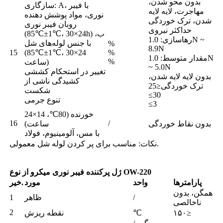
بدون محو شدن،
سازگاری: A، با فیبر
مهاجرت، لایه لایه
نوری، مواد پوشش دهنده
شدن، ترک خوردگی
روبان فیبر نوری
حداکثر نیروی
(85℃±1℃، 30×24h) ب،
رهاسازی: 1.0N ~
با جنس لوله‌های شل
%
8.9N
15
(85℃±1℃، 30×24
%
مقدار متوسط: 1.0N
%
ساعت)
~ 5.0N
تغییر در استحکام کششی
بدون لایه لایه شدن،
کشیدگی ناشی از
ترک خوردگی≤25
شکست
≤30
تنوع جرمی
≤3
خورنده (80℃، 14×24
16
/
بدون نقاط خوردگی
ساعت)
با مس، آلومینیوم، فولاد
نکات: مناسب برای پر کردن لوله شل معمولی.
ژل پرکننده فیبر نوری میکرو از نوع OW-220
پارامترها
واحد
مورد
خیر.
همگن، بدون
/
ظاهر
1
ناخالصی
2
۱۵۰≥
℃
نقطه ریزش