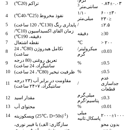
گرم/
3
۰.۸۴±۰.۰۳
تراکم (20℃)
3
سانتی‌متر
۶۰۰±۳۰
۱/۱۰
نفوذ مخروط (25℃-40℃)
4
میلی‌متر
۲۳۰≥
5
/
≤۲.۵
پایداری رنگ (130℃، 120 ساعت)
زمان القای اکسیداسیون (10℃/
≥30
دقیقه
6
دقیقه، 190℃)
7
> ۲۰۰
℃
نقطه اشتعال
میکرولیتر/
تکامل هیدروژن (80℃، 24
8
≤0.03
گرم
ساعت)
تعریق روغنی (80 درجه
9
%
≤0.5
سانتیگراد، 24 ساعت)
10
%
≤0.5
ظرفیت تبخیر (80℃، 24 ساعت)
عدم
مقاومت در برابر آب (۲۳ درجه
11
/
جداسازی
سانتیگراد، ۷×۲۴ ساعت)
قطعات
میلی‌گرم
≤0.3
مقدار اسید
12
پتاسیم/گرم
13
%
≤0.01
محتوای آب
میلی
-1
14
۲۰۰۰±۱۰۰۰
)
ویسکوزیته (25℃، D=50s)
پاسکال.ثانیه
بدون محو
سازگاری: الف) با فیبر نوری،
شدن،
جنس پوشش روبان فیبر نوری