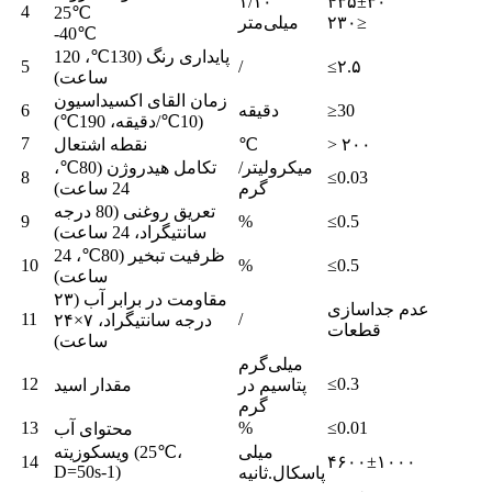
۱/۱۰
۴۳۵±۳۰
4
25℃
۲۳۰≥
میلی‌متر
-40℃
پایداری رنگ (130℃، 120
5
/
≤۲.۵
ساعت)
زمان القای اکسیداسیون
≥30
دقیقه
6
(10℃/دقیقه، 190℃)
7
> ۲۰۰
℃
نقطه اشتعال
میکرولیتر/
تکامل هیدروژن (80℃،
8
≤0.03
گرم
24 ساعت)
تعریق روغنی (80 درجه
9
%
≤0.5
سانتیگراد، 24 ساعت)
ظرفیت تبخیر (80℃، 24
10
%
≤0.5
ساعت)
مقاومت در برابر آب (۲۳
عدم جداسازی
11
/
درجه سانتیگراد، ۷×۲۴
قطعات
ساعت)
میلی‌گرم
12
≤0.3
پتاسیم در
مقدار اسید
گرم
13
%
≤0.01
محتوای آب
میلی
ویسکوزیته (25℃،
14
۴۶۰۰±۱۰۰۰
D=50s-1)
پاسکال.ثانیه