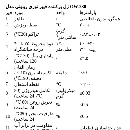
ژل پرکننده فیبر نوری ریبونی مدل OW-230
پارامترها
واحد
مورد
خیر.
1
/
همگن، بدون ناخالصی
ظاهر
2
۲۰۰≥
℃
نقطه ریزش
گرم/
3
۰.۸۴±۰.۰۳
تراکم (20℃)
3
سانتی‌متر
۴۰۰±۳۰
۱/۱۰
نفوذ مخروط ۲۵ تا ۴۰
4
میلی‌متر
درجه سانتیگراد
۲۲۰ پوند
پایداری رنگ (130℃،
5
/
≤۲.۵
120 ساعت)
زمان القای
6
≥30
دقیقه
اکسیداسیون (10℃/
دقیقه، 190℃)
7
> ۲۰۰
℃
نقطه اشتعال
میکرولیتر/
تکامل هیدروژن (80
8
≤0.03
گرم
℃، 24 ساعت)
تعریق روغن (80 ℃،
9
%
≤0.5
24 ساعت)
ظرفیت تبخیر (80℃،
10
%
≤0.5
24 ساعت)
مقاومت در برابر آب
عدم جداسازی قطعات
/
11