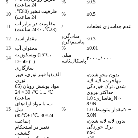
9
%
≤0.5
24 ساعت)
ظرفیت تبخیر (80℃،
10
%
≤0.5
24 ساعت)
مقاومت در برابر آب
عدم جداسازی قطعات
/
11
(23℃، 7×24 ساعت)
میلی‌گرم
≤0.3
مقدار اسید
12
پتاسیم/گرم
13
%
≤0.01
محتوای آب
ویسکوزیته (25℃،
میلی
14
۲۰۰۰±۱۰۰۰
-1
پاسکال.ثانیه
D=50s)
)
سازگاری：
الف) با فیبر نوری، فیبر
بدون محو شدن،
نوری
مهاجرت، لایه لایه
مواد پوشش روبان (85
شدن، ترک خوردگی
℃ ± 1 ℃، 30 × 24
حداکثر نیروی
ساعت)
رهاسازی: 1.0N ~
8.9N
ب، با مواد لوله‌های
15
%
مقدار متوسط: 1.0N ~
شل
5.0N
(85℃±1℃، 30×24
بدون لایه لایه شدن،
ساعت)
ترک خوردگی
تغییر در استحکام
۲۵≤
کششی