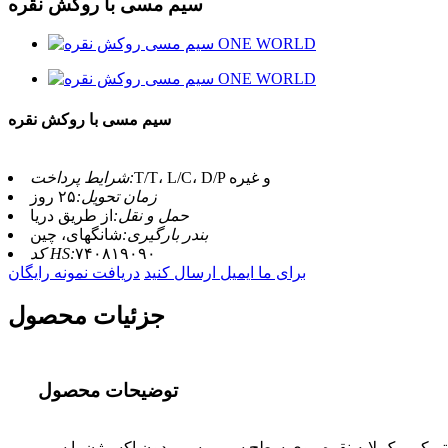
سیم مسی با روکش نقره
سیم مسی با روکش نقره
T/T، L/C، D/P و غیره
شرایط پرداخت:
زمان تحویل:
۲۵ روز
حمل و نقل:
از طریق دریا
بندر بارگیری:
شانگهای، چین
۷۴۰۸۱۹۰۹۰
کد HS:
برای ما ایمیل ارسال کنید
دریافت نمونه رایگان
جزئیات محصول
توضیحات محصول
لکتریکی، یک لایه نقره روی سطح سیم مسی بدون اکسیژن یا سیم