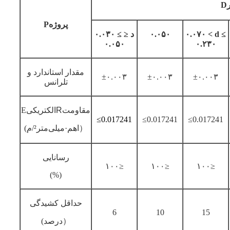
D
پروژه
P
۰.۰۷۰ < d ≤
۰.۰۵۰
۰.۰۳۰ ≤ د ≤
۰.۰۵۰
۰.۲۳۰
مقدار استاندارد و
±۰.۰۰۳
±۰.۰۰۳
±۰.۰۰۳
تلرانس
مقاومت
R
الکتریکی
E
≤0.017241
≤0.017241
≤0.017241
/م）
اهم·میلی‌متر
²
(
رسانایی
۱۰۰≥
۱۰۰≥
۱۰۰≥
(%)
حداقل کشیدگی
6
10
15
درصد）
(