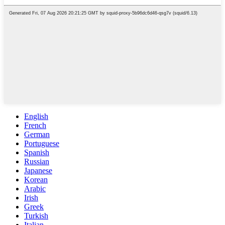
English
French
German
Portuguese
Spanish
Russian
Japanese
Korean
Arabic
Irish
Greek
Turkish
Italian