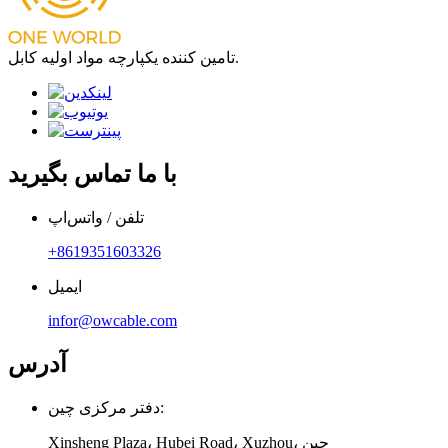
تامین کننده یکپارچه مواد اولیه کابل.
با ما تماس بگیرید
تلفن / واتس‌اپ
‎+8619351603326‎
ایمیل
infor@owcable.com
آدرس
دفتر مرکزی چین:
Xinsheng Plaza، Hubei Road، Xuzhou، چین