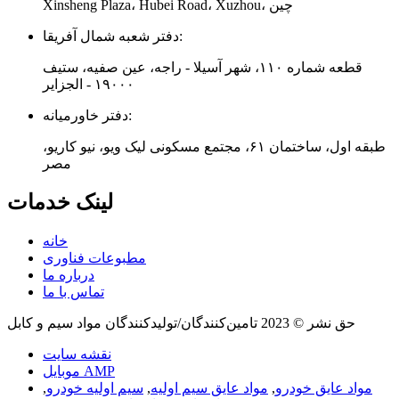
Xinsheng Plaza، Hubei Road، Xuzhou، چین
دفتر شعبه شمال آفریقا:
قطعه شماره ۱۱۰، شهر آسیلا - راجه، عین صفیه، ستیف
۱۹۰۰۰ - الجزایر
دفتر خاورمیانه:
طبقه اول، ساختمان ۶۱، مجتمع مسکونی لیک ویو، نیو کاریو،
مصر
لینک خدمات
خانه
مطبوعات فناوری
درباره ما
تماس با ما
حق نشر © 2023 تامین‌کنندگان/تولیدکنندگان مواد سیم و کابل
نقشه سایت
موبایل AMP
مواد عایق خودرو
,
مواد عایق سیم اولیه
,
سیم اولیه خودرو
,