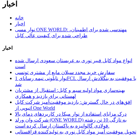
اخبار
خانه
اخبار
نوار مسی ONE WORLD: مهندسی شده برای اطمینان،
طراحی شده برای کیفیت عالی کابل
اخبار
انواع مواد کابل فیبر نوری به عربستان سعودی ارسال شده
است
سفارش خرید مجدد سیلان مایع از مشتری تونسی
نوار نایلونی نیمه رسانای 1FCL با موفقیت به بنگلادش ارسال
شد
بهینه‌سازی مواد اولیه سیم و کابل: استقبال از مشتریان
لهستانی برای بازدید و همکاری
افق‌های در حال گسترش: بازدید موفقیت‌آمیز شرکت کابل
اتیوپی از One World
درک مزایای استفاده از نوار میکا در کاربردهای دمای بالا
شرکت وان ورلد (ONE WORLD) به تازگی 10 تن رشته
فولادی گالوانیزه به پاکستان ارسال کرده است.
تحویل موفقیت آمیز مواد کابل نوری به تولیدکننده قزاقستانی