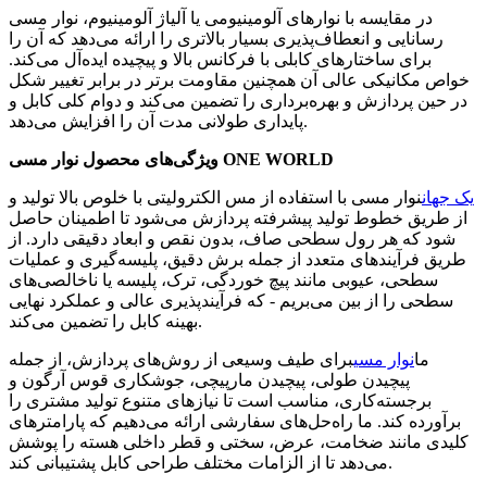
در مقایسه با نوارهای آلومینیومی یا آلیاژ آلومینیوم، نوار مسی
رسانایی و انعطاف‌پذیری بسیار بالاتری را ارائه می‌دهد که آن را
برای ساختارهای کابلی با فرکانس بالا و پیچیده ایده‌آل می‌کند.
خواص مکانیکی عالی آن همچنین مقاومت برتر در برابر تغییر شکل
در حین پردازش و بهره‌برداری را تضمین می‌کند و دوام کلی کابل و
پایداری طولانی مدت آن را افزایش می‌دهد.
ویژگی‌های محصول نوار مسی ONE WORLD
یک جهان
نوار مسی با استفاده از مس الکترولیتی با خلوص بالا تولید و
از طریق خطوط تولید پیشرفته پردازش می‌شود تا اطمینان حاصل
شود که هر رول سطحی صاف، بدون نقص و ابعاد دقیقی دارد. از
طریق فرآیندهای متعدد از جمله برش دقیق، پلیسه‌گیری و عملیات
سطحی، عیوبی مانند پیچ ​​خوردگی، ترک، پلیسه یا ناخالصی‌های
سطحی را از بین می‌بریم - که فرآیندپذیری عالی و عملکرد نهایی
بهینه کابل را تضمین می‌کند.
ما
نوار مسی
برای طیف وسیعی از روش‌های پردازش، از جمله
پیچیدن طولی، پیچیدن مارپیچی، جوشکاری قوس آرگون و
برجسته‌کاری، مناسب است تا نیازهای متنوع تولید مشتری را
برآورده کند. ما راه‌حل‌های سفارشی ارائه می‌دهیم که پارامترهای
کلیدی مانند ضخامت، عرض، سختی و قطر داخلی هسته را پوشش
می‌دهد تا از الزامات مختلف طراحی کابل پشتیبانی کند.