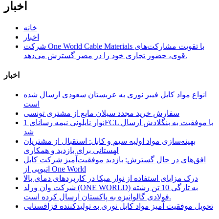
اخبار
خانه
اخبار
شرکت One World Cable Materials با تقویت مشارکت‌های
قوی، حضور تجاری خود را در مصر گسترش می‌دهد.
اخبار
انواع مواد کابل فیبر نوری به عربستان سعودی ارسال شده
است
سفارش خرید مجدد سیلان مایع از مشتری تونسی
نوار نایلونی نیمه رسانای 1FCL با موفقیت به بنگلادش ارسال
شد
بهینه‌سازی مواد اولیه سیم و کابل: استقبال از مشتریان
لهستانی برای بازدید و همکاری
افق‌های در حال گسترش: بازدید موفقیت‌آمیز شرکت کابل
اتیوپی از One World
درک مزایای استفاده از نوار میکا در کاربردهای دمای بالا
شرکت وان ورلد (ONE WORLD) به تازگی 10 تن رشته
فولادی گالوانیزه به پاکستان ارسال کرده است.
تحویل موفقیت آمیز مواد کابل نوری به تولیدکننده قزاقستانی