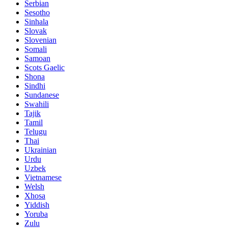
Serbian
Sesotho
Sinhala
Slovak
Slovenian
Somali
Samoan
Scots Gaelic
Shona
Sindhi
Sundanese
Swahili
Tajik
Tamil
Telugu
Thai
Ukrainian
Urdu
Uzbek
Vietnamese
Welsh
Xhosa
Yiddish
Yoruba
Zulu