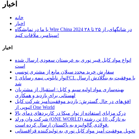
اخبار
خانه
اخبار
با ما در نمایشگاه Wire China 2024 در شانگهای، از ۲۵ تا ۲۸
سپتامبر، ملاقات کنید!
اخبار
انواع مواد کابل فیبر نوری به عربستان سعودی ارسال شده
است
سفارش خرید مجدد سیلان مایع از مشتری تونسی
نوار نایلونی نیمه رسانای 1FCL با موفقیت به بنگلادش ارسال
شد
بهینه‌سازی مواد اولیه سیم و کابل: استقبال از مشتریان
لهستانی برای بازدید و همکاری
افق‌های در حال گسترش: بازدید موفقیت‌آمیز شرکت کابل
اتیوپی از One World
درک مزایای استفاده از نوار میکا در کاربردهای دمای بالا
شرکت وان ورلد (ONE WORLD) به تازگی 10 تن رشته
فولادی گالوانیزه به پاکستان ارسال کرده است.
تحویل موفقیت آمیز مواد کابل نوری به تولیدکننده قزاقستانی