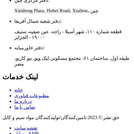
دفتر مرکزی چین:
Xinsheng Plaza، Hubei Road، Xuzhou، چین
دفتر شعبه شمال آفریقا:
قطعه شماره ۱۱۰، شهر آسیلا - راجه، عین صفیه، ستیف
۱۹۰۰۰ - الجزایر
دفتر خاورمیانه:
طبقه اول، ساختمان ۶۱، مجتمع مسکونی لیک ویو، نیو کاریو،
مصر
لینک خدمات
خانه
مطبوعات فناوری
درباره ما
تماس با ما
حق نشر © 2023 تامین‌کنندگان/تولیدکنندگان مواد سیم و کابل
نقشه سایت
موبایل AMP