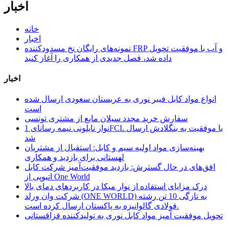
اخبار
خانه
اخبار
نمونه‌های رایگان نخ مسدودکننده FRP و آب با موفقیت تحویل
داده شد، فصل جدیدی از همکاری را آغاز کنید
اخبار
انواع مواد کابل فیبر نوری به عربستان سعودی ارسال شده
است
سفارش خرید مجدد سیلان مایع از مشتری تونسی
نوار نایلونی نیمه رسانای 1FCL با موفقیت به بنگلادش ارسال
شد
بهینه‌سازی مواد اولیه سیم و کابل: استقبال از مشتریان
لهستانی برای بازدید و همکاری
افق‌های در حال گسترش: بازدید موفقیت‌آمیز شرکت کابل
اتیوپی از One World
درک مزایای استفاده از نوار میکا در کاربردهای دمای بالا
شرکت وان ورلد (ONE WORLD) به تازگی 10 تن رشته
فولادی گالوانیزه به پاکستان ارسال کرده است.
تحویل موفقیت آمیز مواد کابل نوری به تولیدکننده قزاقستانی