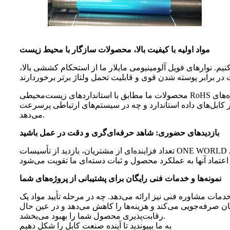
مواد اولیه با کیفیت بالا، محصولات سازگار با محیط زیست
نیم. نوارهای فویل آلومینیومی مایلار ما از استحکام کششی بالا،
محصولات ما مطابق با استانداردهای زیست‌محیطی RoHS طراحی شده‌اند و بدون استفاده عمدی از مواد خطرناک تولید می‌شوند. ما ضمن ارائه اثربخشی حفاظتی بالا، به توسعه پایدار و شیوه‌های
چه در سیستم‌های ارتباطی پرسرعت، ONE WORLD پشتیبانی مادی مقرون‌به‌صرفه و قابل اعتمادی را متناسب با نیازهای مشتری ارائه
می‌دهد.
بازدیدهای حضوری: شاهد حرفه‌ای‌گری و دقت در عمل باشید
تعداد فزاینده‌ای از مشتریان، بازدید از تأسیسات ONE WORLD را انتخاب می‌کنند و از راندمان تولید و کنترل کیفیت دقیق ما قدردانی بالایی کرده‌اند. در طول این بازدیدها، مشتریان درک عمیقی از کل
نمونه‌ها و خدمات فنی رایگان برای پشتیبانی از پروژه‌های شما
 خدمات مشاوره فنی نیز ارائه می‌دهد. چه در مرحله تأیید مواد یک
مان صرفه‌جویی می‌کند و هزینه‌ها را کاهش می‌دهد و در عین حال
رقابت‌پذیری محصول شما را بهبود می‌بخشد.
به ما بپیوندید تا آینده صنعت کابل را شکل دهیم