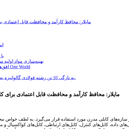
نوار فویل آلومینیومی ONE WORLD مایلار: محافظ کارآمد و محافظت قابل 
ان
نوار
بهینه‌سازی مواد اولیه س
افق‌های در حال گسترش: بازدید موفقیت‌آمیز شرکت کابل اتیوپی از One World
شرکت وان ورلد (ONE WORLD) به تازگی 10 تن رشته فولادی گالوانیزه به پاکستان ارسال کرده است.
نوار فویل آلومینیومی ONE WORLD مایلار: محافظ کارآمد و محافظت قابل اعتمادی 
ازه‌های کابلی مدرن مورد استفاده قرار می‌گیرد. به لطف خواص م
ای داده، کابل‌های کنترل، کابل‌های ارتباطی، کابل‌های کواکسیال و مو