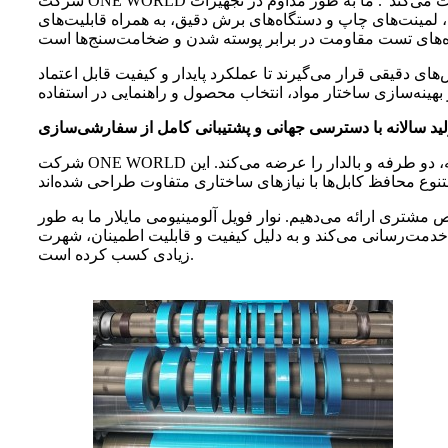
شرکت ONE WORLD سال‌هاست که عمیقاً در صنعت نوار فویل آلومینیومی مایلار فعالیت می‌کند و به این فلسفه پایبند است که "فناوری، کیفیت را هدایت می‌کند". ما به طور مداوم در تجهیزات
ت، لمینت‌های چاپ و دستگاه‌های برش دقیق، به همراه قابلیت‌های
ای دقیقی قرار می‌گیرند تا عملکرد پایدار و کیفیت قابل اعتماد
شرکت ONE WORLD با ظرفیت تولید سالانه بیش از 30،000 تن، طیف گسترده‌ای از محصولات نوار مایلار از جنس فویل آلومینیومی، شامل انواع یک طرفه، دو طرفه و بالدار را عرضه می‌کند. این
شتری ارائه می‌دهیم. نوار فویل آلومینیومی مایلار ما به طور
 خدمت‌رسانی می‌کند و به دلیل کیفیت و قابلیت اطمینان، شهرت
زیادی کسب کرده است.