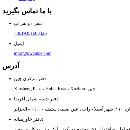
با ما تماس بگیرید
تلفن / واتس‌اپ
‎+8619351603326‎
ایمیل
infor@owcable.com
آدرس
دفتر مرکزی چین:
Xinsheng Plaza، Hubei Road، Xuzhou، چین
دفتر شعبه شمال آفریقا:
 ۱۹۰۰۰ - الجزایر
دفتر خاورمیانه:
ساختمان ۶۱، مجتمع مسکونی لیک ویو، نیو کاریو، مصر