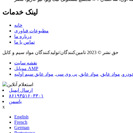
لینک خدمات
خانه
مطبوعات فناوری
درباره ما
تماس با ما
حق نشر © 2023 تامین‌کنندگان/تولیدکنندگان مواد سیم و کابل
نقشه سایت
موبایل AMP
ودرو
,
مواد عایق
,
مواد عایق
,
پی وی سی
,
مواد عایق سیم اولیه
ارسال ایمیل
۸۶۱۹۳۵۱۶۰۳۳۰۱
یاسمن
x
English
French
German
Portuguese